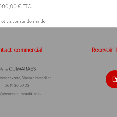
0 000,00 € TTC.
et visites sur demande.
ntact commercial
Recevoir 
Mme
GUIMARAES
ent et ven
te, Montoit Immobilier
06 19 30 59 03
a@montoit-immobilier.eu