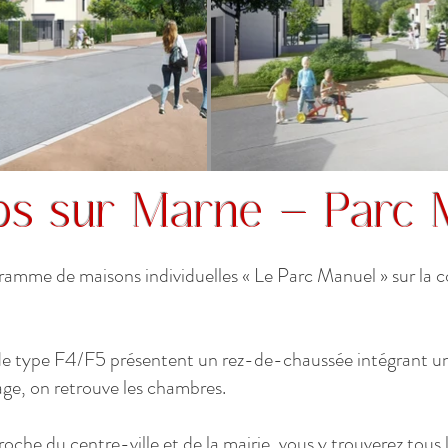
s sur Marne - Parc 
amme de maisons individuelles « Le Parc Manuel » sur l
 type F4/F5 présentent un rez-de-chaussée intégrant un g
tage, on retrouve les chambres.
he du centre-ville et de la mairie, vous y trouverez tous 