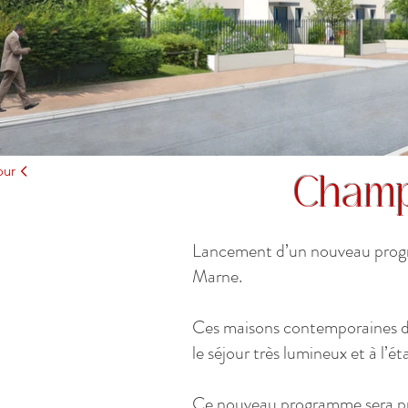
our
Champ
Lancement d’un nouveau progr
Marne.
Ces maisons contemporaines de
le séjour très lumineux et à l’é
Ce nouveau programme sera proc