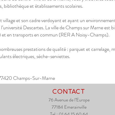
, bibliothèque et établissements scolaires.
prit village et son cadre verdoyant et ayant un environnem
 l’université Descartes. La ville de Champs sur Marne est bi
4) et en transports en commun (RER A Noisy-Champs).
nombreuses prestations de qualité : parquet et carrelage, m
ulants électriques, sèche-serviettes.
e 77420 Champs-Sur-Marne
CONTACT
76 Avenue de l’Europe
77184 Emerainville
Tel : 01 64 15 60 64